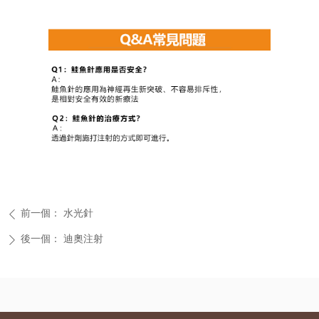
前一個：
水光針
ꄴ
後一個：
迪奧注射
ꄲ