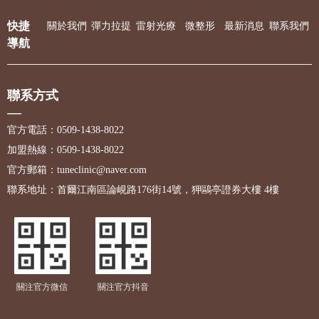
快捷
關於我們
彈力拉提
雷射光療
微整形
最新消息
聯系我們
導航
聯系方式
—
官方電話：0509-1438-8022
加盟熱線：0509-1438-8022
官方郵箱
：
tuneclinic@naver.com
聯系地址：首爾江南區論峴路176街14號，狎鷗亭證券大樓 4樓
關注官方微信
關注官方抖音